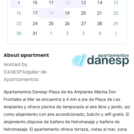
9
10
11
12
13
14
15
16
17
18
19
20
21
22
23
24
25
26
27
28
29
30
31
1
2
3
4
5
About apartment
Hosted by
DANESPAlquiler de
Apartamentos
Apartamentos Danesp-Playa de les Amplaries Marina Dor- 
Frontales al Mar se encuentra a 4 min a pie de Playa de Les 
Amplaries y ofrece piscina de temporada al aire libre y jardín, así 
como alojamiento con aire acondicionado, balcón y wifi gratis. El 
alojamiento dispone de bañera de hidromasaje y bañera de 
hidromasaje. El apartamento ofrece terraza, vistas al mar, zona 