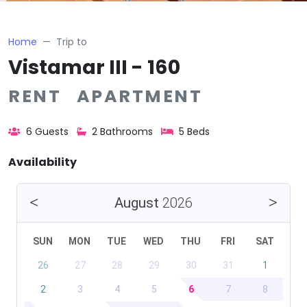
Home
Trip to
Vistamar III - 160
RENT APARTMENT
6 Guests
2 Bathrooms
5 Beds
Availability
August
2026
SUN
MON
TUE
WED
THU
FRI
SAT
26
27
28
29
30
31
1
2
3
4
5
6
7
8