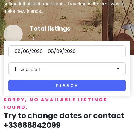
setting full of light and scents. Traveling is the best way to
make new friends...
Total listings
🏠
2
Reviews
⭐
3
1 GUEST
Today available
🗓
0
SEARCH
SORRY, NO AVAILABLE LISTINGS
FOUND.
Try to change dates or contact
+33688842099