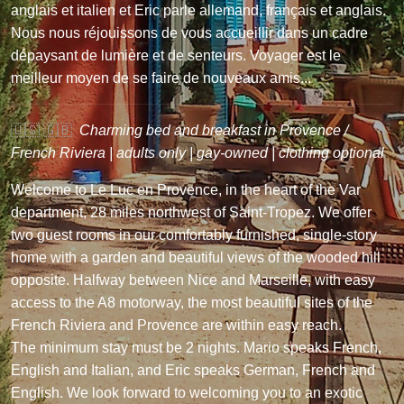
anglais et italien et Eric parle allemand, français et anglais.
Nous nous réjouissons de vous accueillir dans un cadre
dépaysant de lumière et de senteurs. Voyager est le
meilleur moyen de se faire de nouveaux amis...
🇺🇸 🇬🇧
Charming bed and breakfast in Provence /
French Riviera | adults only | gay-owned | clothing optional
Welcome to Le Luc en Provence, in the heart of the Var
department, 28 miles northwest of Saint-Tropez. We offer
two guest rooms in our comfortably furnished, single-story
home with a garden and beautiful views of the wooded hill
opposite. Halfway between Nice and Marseille, with easy
access to the A8 motorway, the most beautiful sites of the
French Riviera and Provence are within easy reach.
The minimum stay must be 2 nights. Mario speaks French,
English and Italian, and Eric speaks German, French and
English. We look forward to welcoming you to an exotic