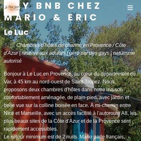
GAY BNB CHEZ
MARIO & ERIC
Le Luc
🇫🇷
Chambres d'hôtes de charme en Provence / Côte
d'Azur | réservé aux adultes | géré par des gays | naturisme
autorisé
B
onjour à Le Luc en Provence, au cœur du département du
Var, à 45 km au nord-ouest de Saint-Tropez. Nous
proposons deux chambres d'hôtes dans notre maison
confortablement aménagée, de plain-pied, avec jardin et
belle vue sur la colline boisée en face. À mi-chemin entre
Nice et Marseille, avec un accès facilité à l'autoroute A8, les
plus beaux sites de la Côte d'Azur et de la Provence sont
rapidement accessibles.
Le séjour minimum est de 2 nuits. Mario parle français,